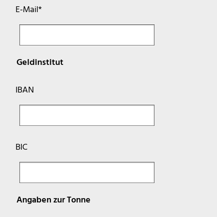
Pflichtfeld
E-Mail
*
Geldinstitut
IBAN
BIC
Angaben zur Tonne