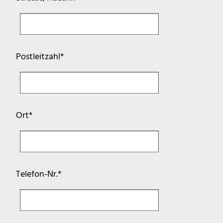
Pflichtfeld
Postleitzahl
*
Pflichtfeld
Ort
*
Pflichtfeld
Telefon-Nr.
*