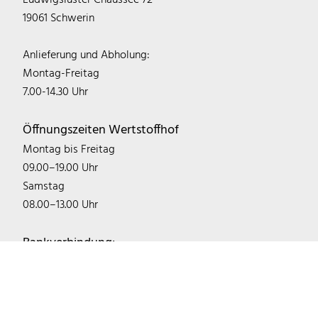
Ludwigsluster Chaussee 72
19061 Schwerin
Anlieferung und Abholung:
Montag-Freitag
7.00-14.30 Uhr
Öffnungszeiten Wertstoffhof
Montag bis Freitag
09.00–19.00 Uhr
Samstag
08.00–13.00 Uhr
Bankverbindung:
IBAN: DE22 1405 2000 0300 0746 03
BIC: NOLADE21LWL
Sparkasse Mecklenburg-Schwerin