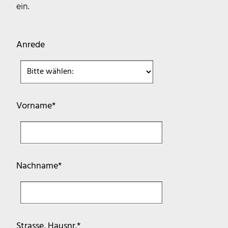
ein.
Anrede
Pflichtfeld
Vorname
*
Pflichtfeld
Nachname
*
Pflichtfeld
Strasse, Hausnr.
*